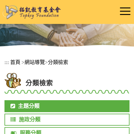
跳
到
主
要
內
容
區
塊
:::
首頁
>
網站導覽
>
分類檢索
分類檢索
主題分類
施政分類
服務分類