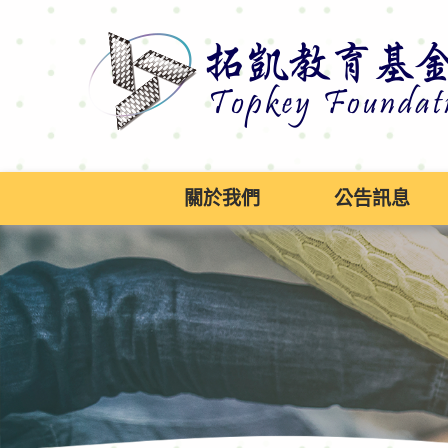
跳
到
主
要
內
容
區
塊
關於我們
公告訊息