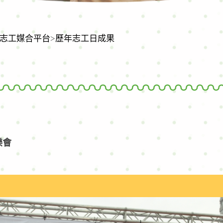
志工媒合平台
>
歷年志工日成果
facebook
youtube
line
列印
樂會