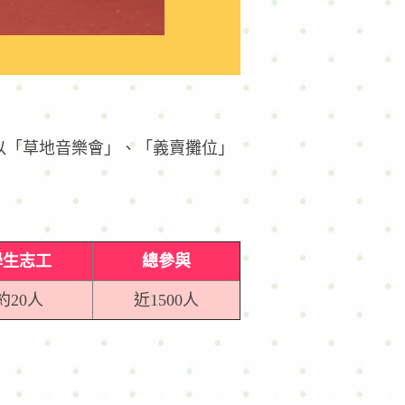
以「草地音樂會」、「義賣攤位」
學生志工
總參與
約20人
近1500人