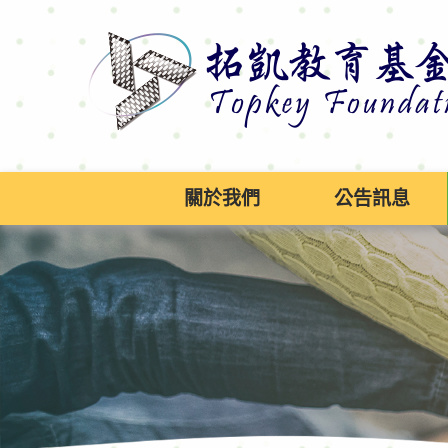
跳
到
主
要
內
容
區
塊
關於我們
公告訊息