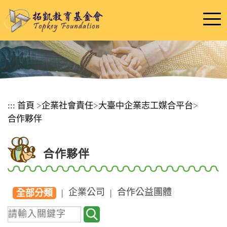
跳
到
主
要
內
容
區
塊
:::
首頁
>
企業社會責任
>
大臺中企業志工媒合平台
>
合作夥伴
合作夥伴
企業公司
合作公益團體
|
|
全部分類