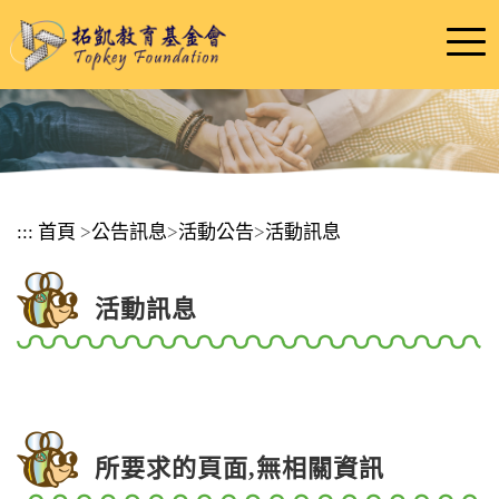
跳
到
主
要
內
容
區
塊
:::
首頁
>
公告訊息
>
活動公告
>
活動訊息
活動訊息
所要求的頁面,無相關資訊