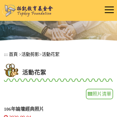
跳
到
主
要
內
容
區
塊
:::
首頁
>
活動剪影
>
活動花絮
活動花絮
照片清單
106年論壇經典照片