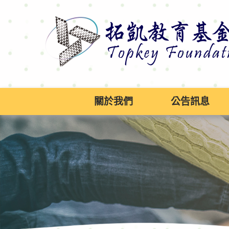
跳
到
主
要
內
容
區
塊
關於我們
公告訊息