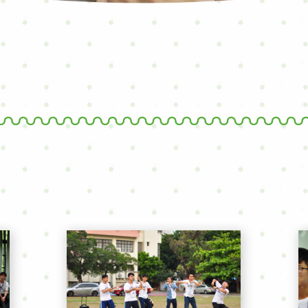
facebook
youtube
line
列印